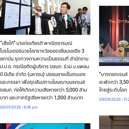
“เสี่ยโก้” นายก่อเกียรติ พาณิชยารมณ์
โปรโมเตอร์มวยโลกรางวัลยอดเยี่ยมเอเชีย 3
สถาบัน รุดทวงถามความเป็นธรรมที่ สำนักงาน
ป.ป.ช. กรณีอดีตผู้บริหาร ขสมก. ร่วม บ.แพลน
บี มีเดีย จำกัด (มหาชน) ปลอมลายเซ็นตนเอง
“บางกอกเจมส์ คร
และภรรยา เพื่อฮุบสัมปทานโฆษณาบนรถเมล์
สะพัดกว่า 3,50
ขสมก. ก่อให้เกิดความเสียหายกว่า 5,000 ล้าน
ไทยสู่ระดับโลก
บาท และภาครัฐเสียหายกว่า 1,000 ล้านบาท
09/09/2025 | 11
06/01/2026 | 6:18 pm