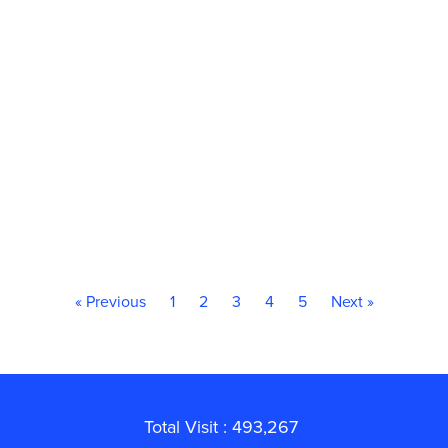
« Previous
1
2
3
4
5
Next »
Total Visit : 493,267