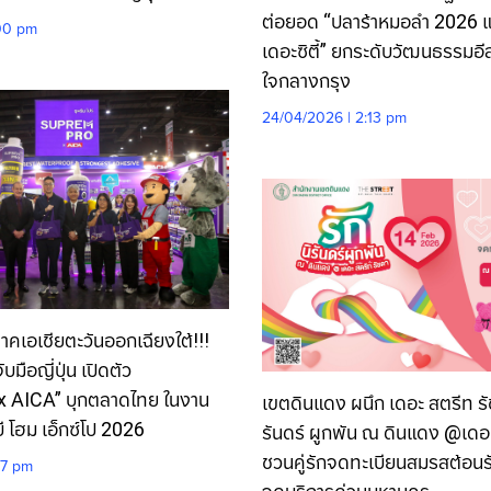
ต่อยอด “ปลาร้าหมอลำ 2026 แซ่
00 pm
เดอะซิตี้” ยกระดับวัฒนธรรมอี
ใจกลางกรุง
24/04/2026 | 2:13 pm
ภาคเอเชียตะวันออกเฉียงใต้!!!
ับมือญี่ปุ่น เปิดตัว
 AICA” บุกตลาดไทย ในงาน
เขตดินแดง ผนึก เดอะ สตรีท รัช
นบี โฮม เอ็กซ์โป 2026
รันดร์ ผูกพัน ณ ดินแดง @เดอะ
ชวนคู่รักจดทะเบียนสมรสต้อนร
27 pm