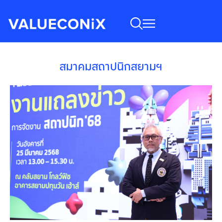
สมาคมสถาปนิกสยามฯ