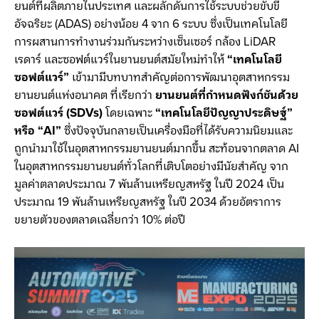
ยนต์ที่ผลิตภายในประเทศ และผลักดันการใช้ระบบช่วยขับขี่
อัจฉริยะ (ADAS) อย่างน้อย 4 จาก 6 ระบบ ซึ่งเป็นเทคโนโลยี
การผสานการทำงานร่วมกันระหว่างเซ็นเซอร์ กล้อง LiDAR
เรดาร์ และซอฟต์แวร์ในยานยนต์สมัยใหม่ทำให้
“เทคโนโลยี
ซอฟต์แวร์”
เข้ามามีบทบาทสำคัญต่อการพัฒนาอุตสาหกรรม
ยานยนต์แห่งอนาคต ที่เรียกว่า
ยานยนต์ที่กำหนดฟังก์ชันด้วย
ซอฟต์แวร์ (SDVs)
โดยเฉพาะ
“เทคโนโลยีปัญญาประดิษฐ์”
หรือ “AI”
ซึ่งปัจจุบันกลายเป็นเครื่องมือที่ได้รับความนิยมและ
ถูกนำมาใช้ในอุตสาหกรรมยานยนต์มากขึ้น สะท้อนจากตลาด AI
ในอุตสาหกรรมยานยนต์ทั่วโลกที่เติบโตอย่างมีนัยสำคัญ จาก
มูลค่าตลาดประมาณ 7 พันล้านเหรียญสหรัฐ ในปี 2024 เป็น
ประมาณ 19 พันล้านเหรียญสหรัฐ ในปี 2034 ด้วยอัตราการ
ขยายตัวของตลาดเฉลี่ยกว่า 10% ต่อปี