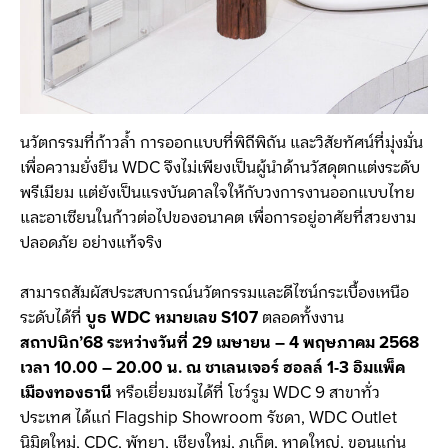
นวัตกรรมที่ก้าวล้ำ การออกแบบที่พิถีพิถัน และวิสัยทัศน์ที่มุ่งมั่น
เพื่อความยั่งยืน WDC จึงไม่เพียงเป็นผู้นำด้านวัสดุตกแต่งระดับ
พรีเมียม แต่ยังเป็นแรงบันดาลใจให้กับวงการงานออกแบบไทย
และอาเซียนในก้าวต่อไปของอนาคต เพื่อการอยู่อาศัยที่สวยงาม
ปลอดภัย อย่างแท้จริง
สามารถสัมผัสประสบการณ์นวัตกรรมและดีไซน์กระเบื้องเหนือ
ระดับได้ที่
บูธ
WDC
หมายเลข
S107
ตลอดทั้งงาน
สถาปนิก
’68
ระหว่างวันที่
29
เมษายน
– 4
พฤษภาคม
2568
เวลา
10.00 – 20.00
น. ณ ชาเลนเจอร์ ฮอลล์
1-3
อิมแพ็ค
เมืองทองธานี
หรือเยี่ยมชมได้ที่ โชว์รูม WDC 9 สาขาทั่ว
ประเทศ ได้แก่ Flagship Showroom รัชดา, WDC Outlet
นิมิตใหม่, CDC, พัทยา, เชียงใหม่, ภูเก็ต, หาดใหญ่, ขอนแก่น