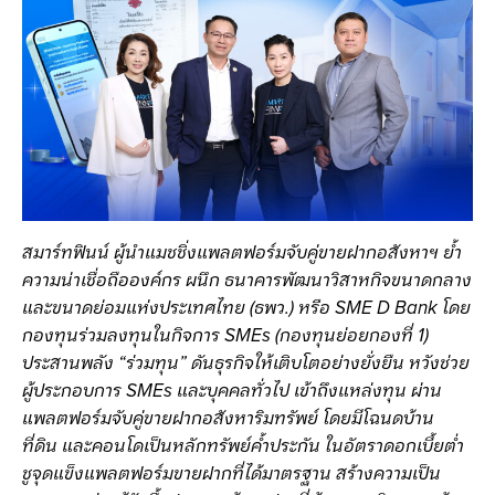
สมาร์ทฟินน์ ผู้นำแมชชิ่งแพลตฟอร์มจับคู่ขายฝากอสังหาฯ ย้ำ
ความน่าเชื่อถือองค์กร ผนึก ธนาคารพัฒนาวิสาหกิจขนาดกลาง
และขนาดย่อมแห่งประเทศไทย (ธพว.) หรือ
SME D Bank โดย
กองทุนร่วมลงทุนในกิจการ SMEs (กองทุนย่อยกองที่ 1)
ประสานพลัง “ร่วมทุน” ดันธุรกิจให้เติบโตอย่างยั่งยืน หวังช่วย
ผู้ประกอบการ SMEs และบุคคลทั่วไป เข้าถึงแหล่งทุน ผ่าน
แพลตฟอร์มจับคู่ขายฝากอสังหาริมทรัพย์ โดยมีโฉนดบ้าน
ที่ดิน และคอนโดเป็นหลักทรัพย์ค้ำประกัน ในอัตราดอกเบี้ยต่ำ
ชูจุดแข็งแพลตฟอร์มขายฝากที่ได้มาตรฐาน สร้างความเป็น