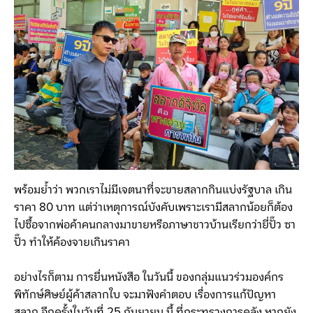
พร้อมย้ำว่า พวกเราไม่มีเจตนาที่จะขายสลากกินแบ่งรัฐบาล เกิน
ราคา 80 บาท แต่ว่าเหตุการณ์บังคับเพราะเรามีสลากน้อยก็ต้อง
ไปซื้อจากพ่อค้าคนกลางมาขายหรือภาษาชาวบ้านเรียกว่ายี่ปั๊ว ซา
ปั๊ว ทำให้ค้องจายเกินราคา
อย่างไรก็ตาม การยื่นหนังสือ ในวันนี้ ของกลุ่มแนวร่วมองค์กร
พิทักษ์ศิษย์ผู้ค้าสลากใบ จะมาฟังคำตอบ เรื่องการแก้ปัญหา
สลาก อีกครั้งในวันที่ 25 กันยายน นี้ ที่กระทรวงการคลัง หากยัง