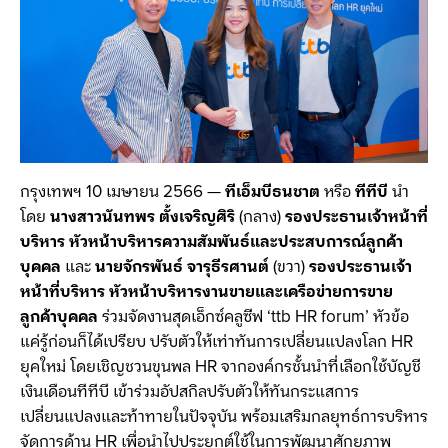
กรุงเทพฯ 10 เมษายน 2566 —
ทีเอ็มบีธนชาต
หรือ
ทีทีบี
นำ
โดย
นางสาวนันทพร ตั้งเจริญศิริ
(กลาง)
รองประธานเจ้าหน้าที่
บริหาร หัวหน้าบริหารความสัมพันธ์และประสบการณ์ลูกค้า
บุคคล
และ
นายจักรพันธ์ จารุธีรศานต์
(ขวา)
รองประธานเจ้า
หน้าที่บริหาร หัวหน้าบริหารงานขายและเครือข่ายการขาย
ลูกค้าบุคคล
ร่วมจัดงานสุดเอ็กซ์คลูซีฟ ‘ttb HR forum’ หัวข้อ
แค่รู้ก่อนก็ได้เปรียบ ปรับตัวให้เท่าทันการเปลี่ยนแปลงโลก HR
ยุคใหม่ โดยเชิญชวนขุนพล HR จากองค์กรชั้นนำที่เลือกใช้บัญชี
เงินเดือนทีทีบี เข้าร่วมอัปสกิลปรับตัวให้ทันกระแสการ
เปลี่ยนแปลงและท้าทายในปัจจุบัน พร้อมเสริมกลยุทธ์การบริหาร
จัดการด้าน HR เพื่อนำไปประยุกต์ใช้ในการพัฒนาศักยภาพ