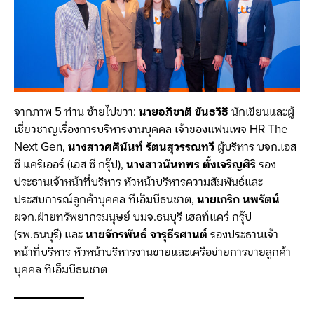
จากภาพ 5 ท่าน ซ้ายไปขวา:
นายอภิชาติ ขันธวิธิ
นักเขียนและผู้
เชี่ยวชาญเรื่องการบริหารงานบุคคล เจ้าของแฟนเพจ HR The
Next Gen,
นางสาวศศินันท์ รัตนสุวรรณทวี
ผู้บริหาร บจก.เอส
ซี แคริเออร์ (เอส ซี กรุ๊ป),
นางสาวนันทพร ตั้งเจริญศิริ
รอง
ประธานเจ้าหน้าที่บริหาร หัวหน้าบริหารความสัมพันธ์และ
ประสบการณ์ลูกค้าบุคคล ทีเอ็มบีธนชาต,
นายเกริก นพรัตน์
ผจก.ฝ่ายทรัพยากรมนุษย์ บมจ.ธนบุรี เฮลท์แคร์ กรุ๊ป
(รพ.ธนบุรี) และ
นายจักรพันธ์ จารุธีรศานต์
รองประธานเจ้า
หน้าที่บริหาร หัวหน้าบริหารงานขายและเครือข่ายการขายลูกค้า
บุคคล ทีเอ็มบีธนชาต