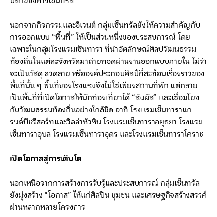
ปลีกของห้างเซ็นทรัล
นอกจากกิจกรรมและอีเวนต์ กลุ่มเซ็นทรัลยังให้ความสำคัญกับ
การออกแบบ “พื้นที่” ให้เป็นส่วนหนึ่งของประสบการณ์ โดย
เฉพาะในกลุ่มโรงแรมเซ็นทารา ที่นำอัตลักษณ์ศิลปวัฒนธรรม
ท้องถิ่นในแต่ละจังหวัดมาถ่ายทอดผ่านงานออกแบบภายใน ไม่ว่า
จะเป็นวัสดุ ลวดลาย หรือองค์ประกอบศิลป์ที่สะท้อนเรื่องราวของ
พื้นที่นั้น ๆ พื้นที่ของโรงแรมจึงไม่ใช่เพียงสถานที่พัก แต่กลาย
เป็นพื้นที่ที่เปิดโอกาสให้นักท่องเที่ยวได้ “สัมผัส” และเชื่อมโยง
กับวัฒนธรรมท้องถิ่นอย่างใกล้ชิด อาทิ โรงแรมเซ็นทาราแก
รนด์บีชรีสอร์ทและวิลล่าหัวหิน โรงแรมเซ็นทาราอยุธยา โรงแรม
เซ็นทาราอุบล โรงแรมเซ็นทาราอุดร และโรงแรมเซ็นทาราโคราช
เปิดโอกาสสู่การเติบโต
นอกเหนือจากการสร้างการรับรู้และประสบการณ์ กลุ่มเซ็นทรัล
ยังมุ่งสร้าง “โอกาส” ให้แก่ศิลปิน ชุมชน และเศรษฐกิจสร้างสรรค์
ผ่านหลากหลายโครงการ