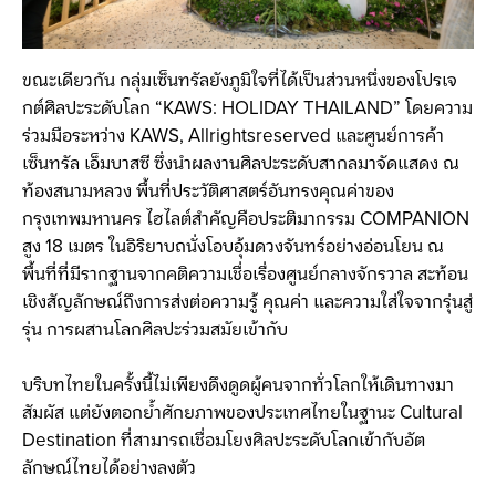
ขณะเดียวกัน กลุ่มเซ็นทรัลยังภูมิใจที่ได้เป็นส่วนหนึ่งของโปรเจ
กต์ศิลปะระดับโลก “KAWS: HOLIDAY THAILAND” โดยความ
ร่วมมือระหว่าง KAWS, Allrightsreserved และศูนย์การค้า
เซ็นทรัล เอ็มบาสซี ซึ่งนำผลงานศิลปะระดับสากลมาจัดแสดง ณ
ท้องสนามหลวง พื้นที่ประวัติศาสตร์อันทรงคุณค่าของ
กรุงเทพมหานคร ไฮไลต์สำคัญคือประติมากรรม COMPANION
สูง 18 เมตร ในอิริยาบถนั่งโอบอุ้มดวงจันทร์อย่างอ่อนโยน ณ
พื้นที่ที่มีรากฐานจากคติความเชื่อเรื่องศูนย์กลางจักรวาล สะท้อน
เชิงสัญลักษณ์ถึงการส่งต่อความรู้ คุณค่า และความใส่ใจจากรุ่นสู่
รุ่น การผสานโลกศิลปะร่วมสมัยเข้ากับ
บริบทไทยในครั้งนี้ไม่เพียงดึงดูดผู้คนจากทั่วโลกให้เดินทางมา
สัมผัส แต่ยังตอกย้ำศักยภาพของประเทศไทยในฐานะ Cultural
Destination ที่สามารถเชื่อมโยงศิลปะระดับโลกเข้ากับอัต
ลักษณ์ไทยได้อย่างลงตัว