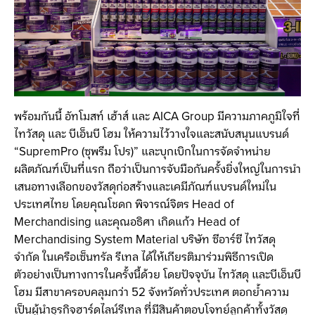
พร้อมกันนี้ อัทโมสท์ เฮ้าส์ และ AICA Group มีความภาคภูมิใจที่
ไทวัสดุ และ บีเอ็นบี โฮม ให้ความไว้วางใจและสนับสนุนแบรนด์
“SupremPro (ซุพรีม โปร)” และบุกเบิกในการจัดจำหน่าย
ผลิตภัณฑ์เป็นที่แรก ถือว่าเป็นการจับมือกันครั้งยิ่งใหญ่ในการนำ
เสนอทางเลือกของวัสดุก่อสร้างและเคมีภัณฑ์แบรนด์ใหม่ใน
ประเทศไทย โดยคุณโชดก พิจารณ์จิตร Head of
Merchandising และคุณอธิศา เกิดแก้ว Head of
Merchandising System Material บริษัท ซีอาร์ซี ไทวัสดุ
จำกัด ในเครือเซ็นทรัล รีเทล ได้ให้เกียรติมาร่วมพิธีการเปิด
ตัวอย่างเป็นทางการในครั้งนี้ด้วย โดยปัจจุบัน ไทวัสดุ และบีเอ็นบี
โฮม มีสาขาครอบคลุมกว่า 52 จังหวัดทั่วประเทศ ตอกย้ำความ
เป็นผู้นำธุรกิจฮาร์ดไลน์รีเทล ที่มีสินค้าตอบโจทย์ลูกค้าทั้งวัสดุ