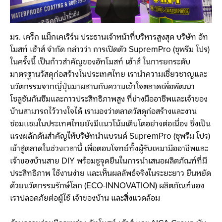
มร. เคร็ก แม็กเคเริร์น ประธานเจ้าหน้าที่บริหารสูงสุด บริษัท อัท
โมสท์ เฮ้าส์ จำกัด กล่าวว่า การเปิดตัว SupremPro (ซุพรีม โปร)
ในครั้งนี้ เป็นก้าวสำคัญของอัทโมสท์ เฮ้าส์ ในการยกระดับ
มาตรฐานวัสดุก่อสร้างในประเทศไทย เรานำความเชี่ยวชาญและ
นวัตกรรมจากญี่ปุ่นมาผสานกับความเข้าใจตลาดเพื่อพัฒนา
โซลูชันกันซึมและกาวประสิทธิภาพสูง ที่ช่างมืออาชีพและเจ้าของ
บ้านสามารถไว้วางใจได้ เรามองว่าตลาดวัสดุก่อสร้างและงาน
ซ่อมแซมในประเทศไทยยังมีแนวโน้มเติบโตอย่างต่อเนื่อง ซึ่งเป็น
แรงผลักดันสำคัญให้บริษัทนำแบรนด์ SupremPro (ซุพรีม โปร)
เข้าสู่ตลาดในช่วงเวลานี้ เพื่อตอบโจทย์ทั้งผู้รับเหมามืออาชีพและ
เจ้าของบ้านสาย DIY พร้อมชูจุดยืนในการนำเสนอผลิตภัณฑ์ที่มี
ประสิทธิภาพ ใช้งานง่าย และเห็นผลลัพธ์จริงในระยะยาว ยืนหยัด
ด้วยนวัตกรรมรักษ์โลก (ECO-INNOVATION) ผลิตภัณฑ์ของ
เราปลอดภัยต่อผู้ใช้ เจ้าของบ้าน และสิ่งแวดล้อม