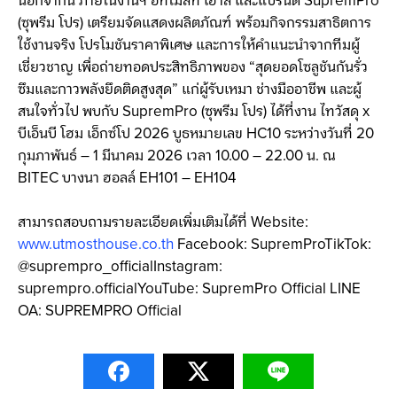
นอกจากนี้ ภายในงานฯ อัทโมสท์ เฮ้าส์ และแบรนด์ SupremPro
(ซุพรีม โปร) เตรียมจัดแสดงผลิตภัณฑ์ พร้อมกิจกรรมสาธิตการ
ใช้งานจริง โปรโมชันราคาพิเศษ และการให้คำแนะนำจากทีมผู้
เชี่ยวชาญ เพื่อถ่ายทอดประสิทธิภาพของ “สุดยอดโซลูชันกันรั่ว
ซึมและกาวพลังยึดติดสูงสุด” แก่ผู้รับเหมา ช่างมืออาชีพ และผู้
สนใจทั่วไป พบกับ SupremPro (ซุพรีม โปร) ได้ที่งาน ไทวัสดุ x
บีเอ็นบี โฮม เอ็กซ์โป 2026 บูธหมายเลข HC10 ระหว่างวันที่ 20
กุมภาพันธ์ – 1 มีนาคม 2026 เวลา 10.00 – 22.00 น. ณ
BITEC บางนา ฮอลล์ EH101 – EH104
สามารถสอบถามรายละเอียดเพิ่มเติมได้ที่ Website:
www.utmosthouse.co.th
Facebook: SupremProTikTok:
@suprempro_officialInstagram:
suprempro.officialYouTube: SupremPro Official LINE
OA: SUPREMPRO Official