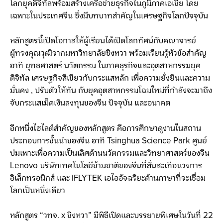
โลกยุคดิจิทัลพร้อมสร้างเครือข่ายธุรกิจในภูมิภาคเอเชีย โดย
เฉพาะในประเทศจีน ซึ่งมีบทบาทสำคัญในเศรษฐกิจโลกปัจจุบัน
หลักสูตรนี้เปิดโอกาสให้ผู้เรียนได้เปิดโลกทัศน์กับคณาจารย์
ผู้ทรงคุณวุฒิจากมหาวิทยาลัยชิงหวา พร้อมเรียนรู้หัวข้อสำคัญ
อาทิ ยุทธศาสตร์ นวัตกรรม ในภาคธุรกิจและอุตสาหกรรมยุค
ดิจิทัล เศรษฐกิจสีเขียวกับกระแสหลัก เพื่อความยั่งยืนและความ
มั่นคง , ปรับตัวให้ทัน กับยุคอุตสาหกรรมโฉมใหม่ที่กำลังจะมาถึง
จับกระแสเม็ดเงินลงทุนของจีน ปัจจุบัน และอนาคต
อีกหนึ่งไฮไลต์สำคัญของหลักสูตร คือการศึกษาดูงานในสถาน
ประกอบการชั้นนำของจีน อาทิ Tsinghua Science Park ศูนย์
บ่มเพาะเพื่อความเป็นเลิศด้านนวัตกรรมและวิทยาศาสตร์ของจีน
Lenovo บริษัทเทคโนโลยีข้ามชาติของจีนที่สั่นสะเทือนวงการ
อิเล็กทรอนิกส์ และ iFLYTEK เอไออัจฉริยะด้านภาษาที่จะเชื่อม
โลกเป็นหนึ่งเดียว
หลักสูตร “วทจ. x ชิงหวา” มีพิธีเปิดและบรรยายพิเศษในวันที่ 22